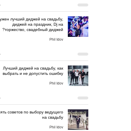
ужен лучший диджей на свадьбу,
диджей на праздник, Dj на
торжество, свадебный диджей?
Phil Idov
Лучший диджей на свадьбу, как
выбрать и не допустить ошибку
Phil Idov
ять советов по выбору ведущего
на свадьбу
Phil Idov