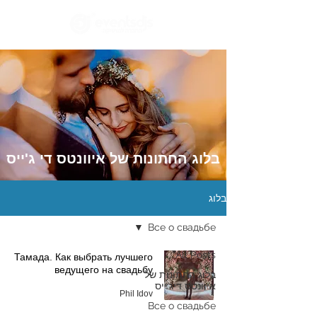
בלוג החתונות של איוונטס די ג'ייס
בלוג
Все о свадьбе
All Posts
Тамада. Как выбрать лучшего
ведущего на свадьбу
בלוג החתונות של
איוונטס דיג'ייס
Phil Idov
Все о свадьбе