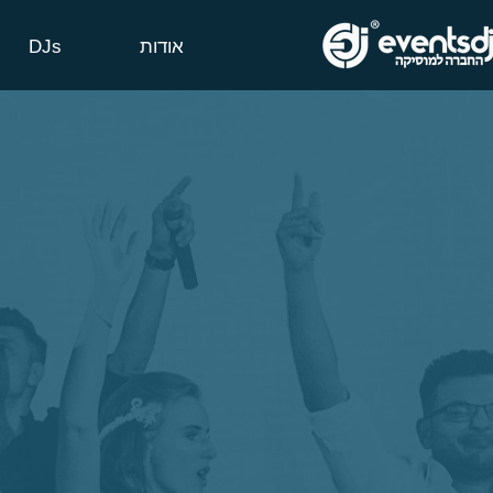
אודות
DJs