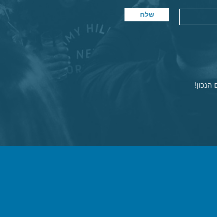
שלח
הנכון!