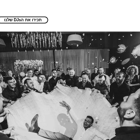
שלנו DJsתכירו את ה