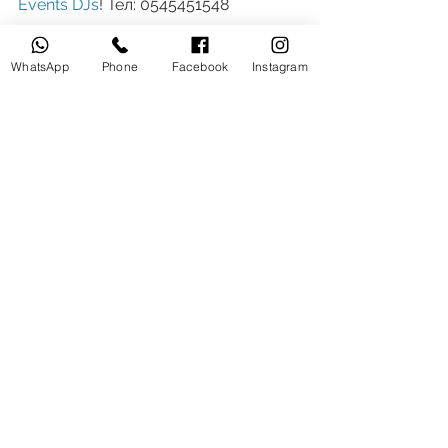
Events DJs
! Тел: 0545451548
Желаем удачи!
WhatsApp
Phone
Facebook
Instagram
#диджей
#ведущий
#тамада
#dj
#свадьба
Все о свадьбе
הצג הכול
פוסטים אחרונים