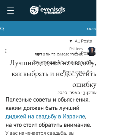
פוסט
All Posts
Phil Idov
All Posts
26 במרץ 2020
זמן קריאה 2 דקות
Лучший диджей на свадьбу,
בלוג החתונות של איוונטס דיג'ייס
как выбрать и не допустить
Все о свадьбе
ошибку
עודכן:
13 באפר׳ 2020
Полезные советы и обьяснения, 
каким должен быть лучший 
диджей на свадьбу в Израиле
, 
на что стоит обратить внимание.
У вас намечается свадьба, вы 