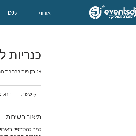
אודות
DJs
כנריות ל
אטרקציות לרחבת הריקודים
החל
מ
5 שעות
5
החל מ 3000 ש
3000
ש״ח
ש
ע
ו
תיאור השירות
ת